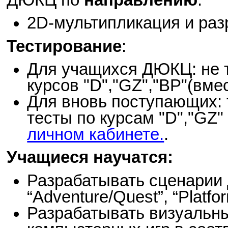
2D-мультипликация и раз
Тестирование
:
Для учащихся ДЮКЦ: не 
курсов "D","GZ","BP"(вме
Для вновь поступающих: т
тесты по курсам "D","GZ"
личном кабинете.
.
Учащиеся научатся:
Разрабатывать сценарии 
“Adventure/Quest”, “Platfo
Разрабатывать визуальны