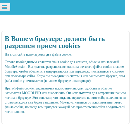
ОВЫЙ САЙТ
САЙТ
КОНЦЕПЦИЯ NFES
БУЧЕНИЕ В
КУРСЫ
Вы не вошли в систему (
Вход
)
В Вашем браузере должен быть
разрешен прием cookies
На этом сайте используется два файла cookie:
Строго необходимым является файл cookie для сеансов, обычно называемый
MoodleSession. Вы должны разрешить использование этого файла cookie в своем
браузере, чтобы обеспечить непрерывность при переходах и оставаться в системе
при просмотре сайта. Когда вы выходите из системы или закрываете браузер, этот
файл cookie уничтожается (в вашем браузере и на сервере).
Другой файл cookie предназначен исключительно для удобства и обычно
называется MOODLEID или аналогично. Он используется для сохранения вашего
логина в браузере. Это означает, что когда вы вернетесь на этот сайт, поле логин на
странице входа уже будет заполнено. Можно отказаться от использования этого
файла cookie, но тогда вам придется каждый раз при открытии сайта вводить свой
логин заново.